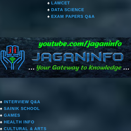
♠
LAWCET
♠
DATA SCIENCE
♠
EXAM PAPERS Q&A
♠
INTERVIEW Q&A
♠
SAINIK SCHOOL
♠
GAMES
♠
HEALTH INFO
♠
CULTURAL & ARTS