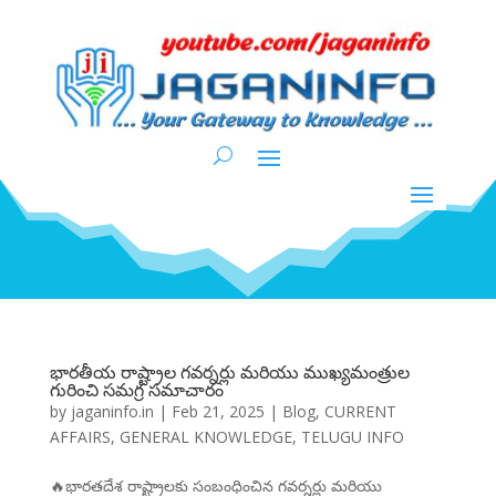
భారతీయ రాష్ట్రాల గవర్నర్లు మరియు ముఖ్యమంత్రుల
గురించి సమగ్ర సమాచారం
by
jaganinfo.in
|
Feb 21, 2025
|
Blog
,
CURRENT
AFFAIRS
,
GENERAL KNOWLEDGE
,
TELUGU INFO
🔥భారతదేశ రాష్ట్రాలకు సంబంధించిన గవర్నర్లు మరియు