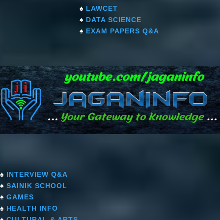
♠
LAWCET
♠
DATA SCIENCE
♠
EXAM PAPERS Q&A
♠
INTERVIEW Q&A
♠
SAINIK SCHOOL
♠
GAMES
♠
HEALTH INFO
♠
CULTURAL & ARTS