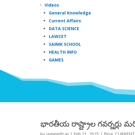
Videos
General Knowledge
Current Affairs
DATA SCIENCE
LAWCET
SAINIK SCHOOL
HEALTH INFO
GAMES
భారతీయ రాష్ట్రాల గవర్నర్లు
by
jaganinfo.in
|
Feb 21, 2025
|
Blog
,
CURRENT