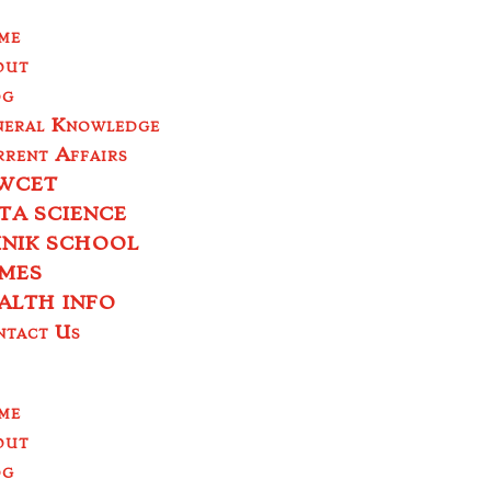
me
out
og
neral Knowledge
rent Affairs
WCET
TA SCIENCE
INIK SCHOOL
MES
ALTH INFO
ntact Us
me
out
og