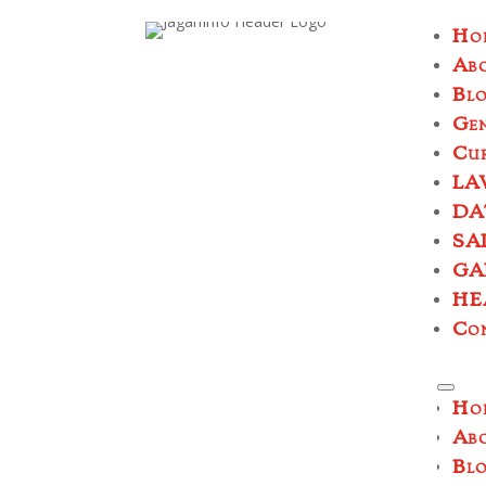
Ho
Ab
Bl
Ge
Cur
LA
DA
SA
GA
HE
Co
Ho
Ab
Bl