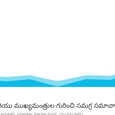
 మరియు ముఖ్యమంత్రుల గురించి సమగ్ర సమాచ
 AFFAIRS
,
GENERAL KNOWLEDGE
,
TELUGU INFO