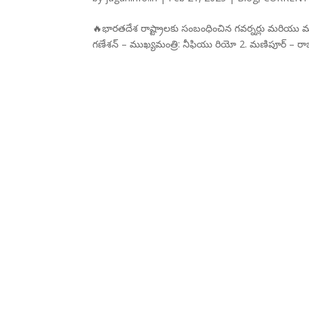
🔥భారతదేశ రాష్ట్రాలకు సంబంధించిన గవర్నర్లు మరియు 
గణేశన్ – ముఖ్యమంత్రి: నీఫియు రియో 2. మణిపూర్ – రాజధ