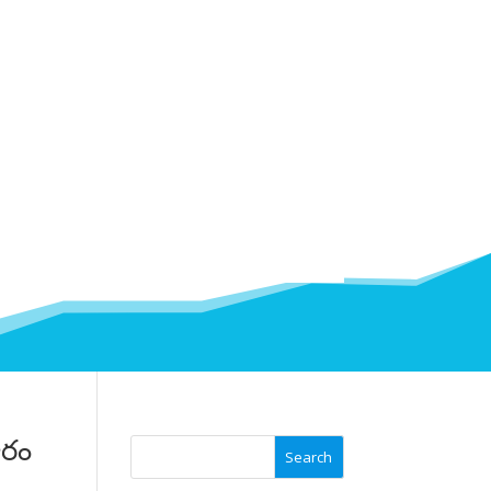
ారం
Search