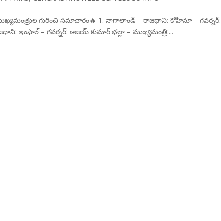
ముఖ్యమంత్రుల గురించి సమాచారం🔥 1. నాగాలాండ్ – రాజధాని: కోహిమా – గవర్నర్:
ాని: ఇంఫాల్ – గవర్నర్: అజయ్ కుమార్ భల్లా – ముఖ్యమంత్రి:...