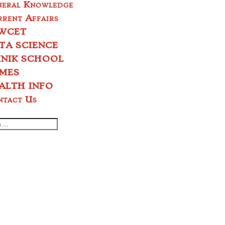
neral Knowledge
rent Affairs
WCET
TA SCIENCE
INIK SCHOOL
MES
ALTH INFO
ntact Us