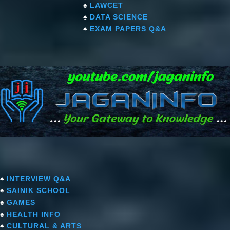
♠
LAWCET
♠
DATA SCIENCE
♠
EXAM PAPERS Q&A
♠
INTERVIEW Q&A
♠
SAINIK SCHOOL
♠
GAMES
♠
HEALTH INFO
♠
CULTURAL & ARTS