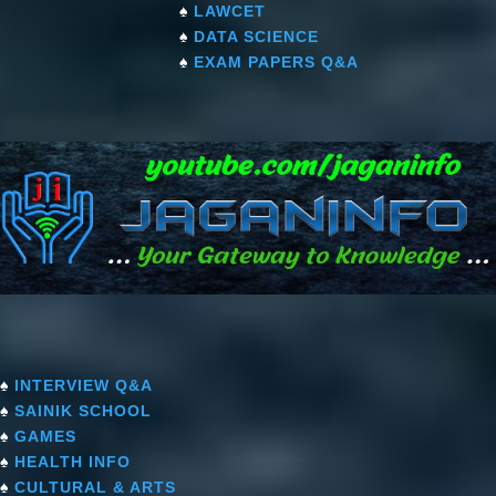
♠
LAWCET
♠
DATA SCIENCE
♠
EXAM PAPERS Q&A
♠
INTERVIEW Q&A
♠
SAINIK SCHOOL
♠
GAMES
♠
HEALTH INFO
♠
CULTURAL & ARTS