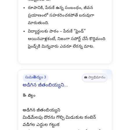
రూపానికి, పేరుకే ఉన్న సంబంధం, జీవన
ప్రయాణంలో సహకరించకపోతే బరువుగా
మారుతుంది.
విద్యార్థులకు పాఠం – పేరుకే “ఫ్రెండ్”
అయినవాళ్లకంటే, నిజంగా సపోర్ట్ చేసే కొద్దిమంది
ఫ్రెండ్స్‌కి మిన్నవారు ఎవరూ లేరన్న మాట.
సుమతీ పద్యం 3
💼 స్వాభిమానం
అడిగిన జీతంబియ్యని…
📝 పాద్యం
అడిగిన జీతంబియ్యని
మిడిమేలపు దొరను గొల్చి మిడుకుట కంటెన్
వడిగల ఎద్దుల గట్టుక