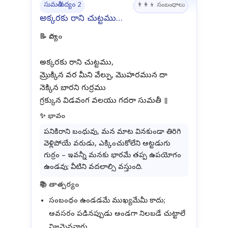
సుమతీ పద్యం 2
👨‍👩‍👦 సంబంధాలు
అక్కరకు రాని చుట్టము…
📝 పాద్యం
అక్కరకు రాని చుట్టము,
మ్రొక్కిన వర మీని వేల్పు, మొహరమున దా
నెక్కిన బారని గుర్రము
✨ భావం
పనికిరాని బంధువు, మన మాట వినకుండా తిరిగి
వెళ్లిపోయే వరుడు, ఎక్కించుకోలేని అట్టడుగు
గుర్రం – ఇవన్నీ మనకు భారమే తప్ప ఉపయోగం
ఉండవు; వీటిని వదలాల్సి వస్తుంది.
📚 తాత్పర్యం
సంబంధం ఉండడమే ముఖ్యమేమీ కాదు;
అవసరం పడినప్పుడు అండగా నిలబడే చుట్టాలే
నిజమైనవారు.