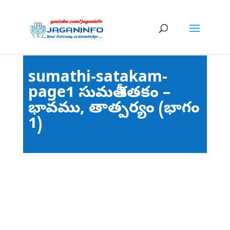
sumathi-satakam-
page1 సుమతీ శతకం –
భావము, తాత్పర్యం (భాగం
1)