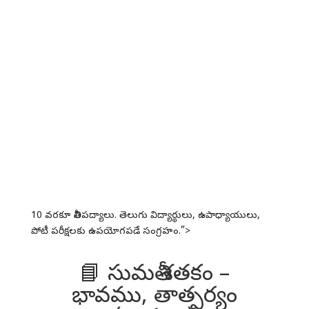
10 వరకూ నీతిపద్యాలు. తెలుగు విద్యార్థులు, ఉపాధ్యాయులు,
పోటీ పరీక్షలకు ఉపయోగపడే సంగ్రహం.”>
📘 సుమతీ శతకం –
భావము, తాత్పర్యం