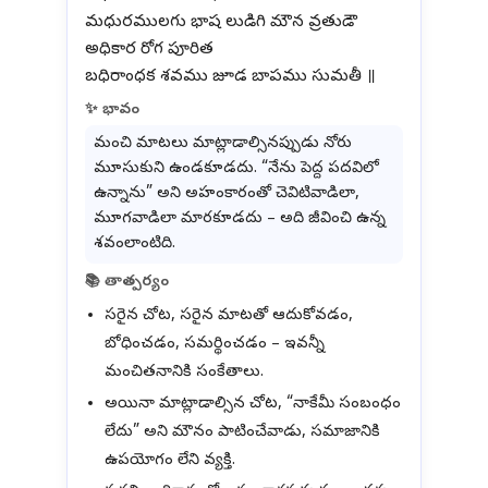
మధురములగు భాష లుడిగి మౌన వ్రతుడౌ
అధికార రోగ పూరిత
✨ భావం
మంచి మాటలు మాట్లాడాల్సినప్పుడు నోరు
మూసుకుని ఉండకూడదు. “నేను పెద్ద పదవిలో
ఉన్నాను” అని అహంకారంతో చెవిటివాడిలా,
మూగవాడిలా మారకూడదు – అది జీవించి ఉన్న
శవంలాంటిది.
📚 తాత్పర్యం
సరైన చోట, సరైన మాటతో ఆదుకోవడం,
బోధించడం, సమర్థించడం – ఇవన్నీ
మంచితనానికి సంకేతాలు.
అయినా మాట్లాడాల్సిన చోట, “నాకేమీ సంబంధం
లేదు” అని మౌనం పాటించేవాడు, సమాజానికి
ఉపయోగం లేని వ్యక్తి.