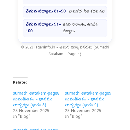
వేమన పద్యాలు 81–90
బాలబోధ, నీతి కథల వలె
వేమన పద్యాలు 91–
జీవన సారాంశం, ఉపదేశ
100
పద్యాలు
© 2025 jaganinfo.in – తెలుగు విద్యా వనరులు (Sumathi
Satakam – Page 1)
Related
sumathi-satakam-page8
sumathi-satakam-page9
సుమతీ శతకం – భావము,
సుమతీ శతకం – భావము,
తాత్పర్యం (భాగం 8)
తాత్పర్యం (భాగం 9)
25 November 2025
25 November 2025
In "Blog"
In "Blog"