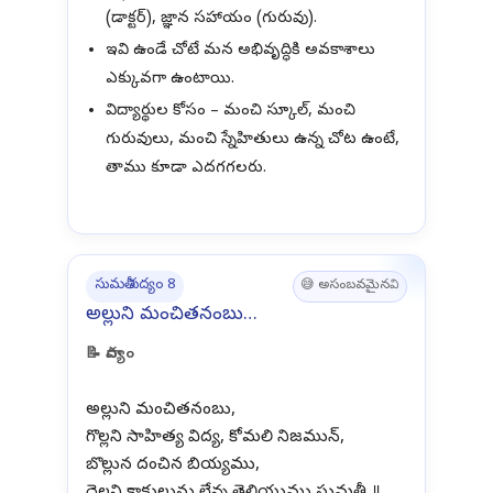
(డాక్టర్), జ్ఞాన సహాయం (గురువు).
ఇవి ఉండే చోటే మన అభివృద్ధికి అవకాశాలు
ఎక్కువగా ఉంటాయి.
విద్యార్థుల కోసం – మంచి స్కూల్, మంచి
గురువులు, మంచి స్నేహితులు ఉన్న చోట ఉంటే,
తాము కూడా ఎదగగలరు.
సుమతీ పద్యం 8
😅 అసంబవమైనవి
అల్లుని మంచితనంబు…
📝 పాద్యం
అల్లుని మంచితనంబు,
గొల్లని సాహిత్య విద్య, కోమలి నిజమున్,
బొల్లున దంచిన బియ్యము,