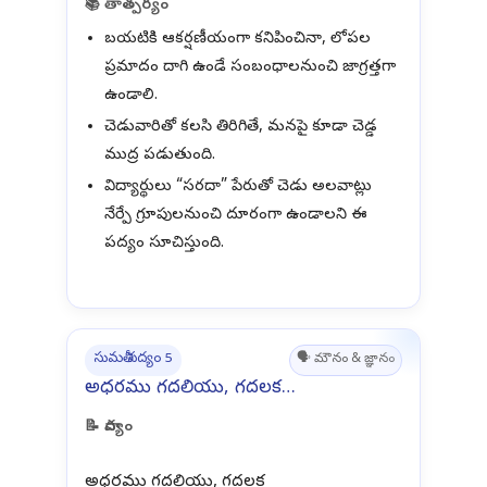
📚 తాత్పర్యం
బయటికి ఆకర్షణీయంగా కనిపించినా, లోపల
ప్రమాదం దాగి ఉండే సంబంధాలనుంచి జాగ్రత్తగా
ఉండాలి.
చెడువారితో కలసి తిరిగితే, మనపై కూడా చెడ్డ
ముద్ర పడుతుంది.
విద్యార్థులు “సరదా” పేరుతో చెడు అలవాట్లు
నేర్పే గ్రూపులనుంచి దూరంగా ఉండాలని ఈ
పద్యం సూచిస్తుంది.
సుమతీ పద్యం 5
🗣️ మౌనం & జ్ఞానం
అధరము గదలియు, గదలక…
📝 పాద్యం
అధరము గదలియు, గదలక