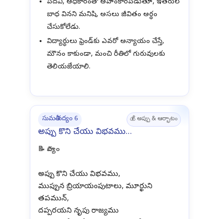
పదవి, అధికారంతో అహంకారపడుతూ, ఇతరుల
బాధ వినని మనిషి, అసలు జీవితం అర్థం
చేసుకోలేడు.
విద్యార్థులు ఫ్రెండ్‌కు ఎవరో అన్యాయం చేస్తే,
మౌనం కాకుండా, మంచి రీతిలో గురువులకు
తెలియజేయాలి.
సుమతీ పద్యం 6
💰 అప్పు & ఆర్భాటం
అప్పు కొని చేయు విభవము…
📝 పాద్యం
అప్పు కొని చేయు విభవము,
ముప్పున బ్రియాయంపుటాలు, మూర్ఖుని
తపమున్,
దప్పరయని నృపు రాజ్యము