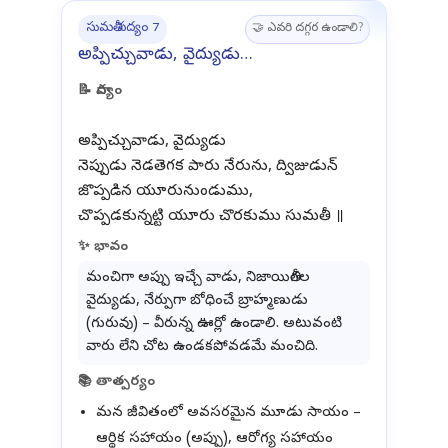
సుమతీ పద్యం 7
🤝 ఎవరి దగ్గర ఉండాలి?
అప్పిచ్చువాడు, వైద్యుడు…
📝 పాద్యం
అప్పిచ్చువాడు, వైద్యుడు
నెప్పుడు నెడతెగక పారు నేరును, ద్విజుడున్
జొప్పడిన యూరునుండుము,
✨ భావం
మంచిగా అప్పు ఇచ్చే వాడు, నిజాయితీగల
వైద్యుడు, నేర్పుగా బోధించే బ్రాహ్మణుడు
(గురువు) – వీరున్న ఊర్లో ఉండాలి. అటువంటి
వారు లేని చోట ఉండకపోవడమే మంచిది.
📚 తాత్పర్యం
మన జీవితంలో అవసరమైన మూడు సాయం –
ఆర్థిక సహాయం (అప్పు), ఆరోగ్య సహాయం