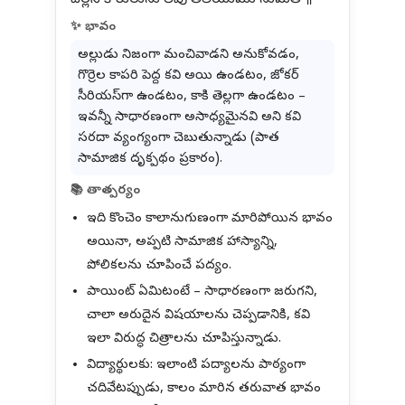
✨ భావం
అల్లుడు నిజంగా మంచివాడని అనుకోవడం,
గొర్రెల కాపరి పెద్ద కవి అయి ఉండటం, జోకర్
సీరియస్‌గా ఉండటం, కాకి తెల్లగా ఉండటం –
ఇవన్నీ సాధారణంగా అసాధ్యమైనవి అని కవి
సరదా వ్యంగ్యంగా చెబుతున్నాడు (పాత
సామాజిక దృక్పథం ప్రకారం).
📚 తాత్పర్యం
ఇది కొంచెం కాలానుగుణంగా మారిపోయిన భావం
అయినా, అప్పటి సామాజిక హాస్యాన్ని,
పోలికలను చూపించే పద్యం.
పాయింట్ ఏమిటంటే – సాధారణంగా జరుగని,
చాలా అరుదైన విషయాలను చెప్పడానికి, కవి
ఇలా విరుద్ధ చిత్రాలను చూపిస్తున్నాడు.
విద్యార్థులకు: ఇలాంటి పద్యాలను పాఠ్యంగా
చదివేటప్పుడు, కాలం మారిన తరువాత భావం