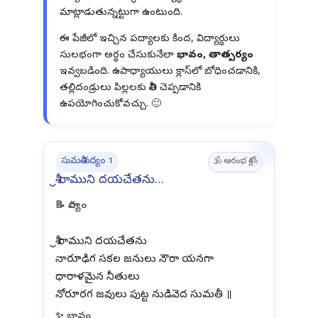
మాట్లాడుతున్నట్టుగా ఉంటుంది.
ఈ పేజీలో ఇచ్చిన పద్యాలకు కింద, విద్యార్థులు
సులభంగా అర్థం చేసుకునేలా
భావం, తాత్పర్యం
ఇవ్వబడింది. ఉపాధ్యాయులు క్లాస్‌లో బోధించడానికి,
తల్లిదండ్రులు పిల్లలకు నీతి చెప్పడానికి
ఉపయోగించుకోవచ్చు. 🙂
సుమతీ పద్యం 1
🕉️ ఆరంభ శ్లోకం
శ్రీ రాముని దయచేతను…
📝 పాద్యం
శ్రీ రాముని దయచేతను
నారూఢిగ సకల జనులు నౌరా యనగా
ధారాళమైన నీతులు
✨ భావం