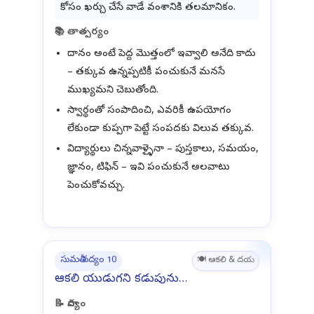
కోసం ఖర్చు చేసే వాడే వంశానికి తలమానికం.
📚 తాత్పర్యం
దానం అంటే పెద్ద మొత్తంలో ఇవ్వాలి అనేది కాదు
– తక్కువ ఉన్నప్పటికీ పంచుకునే మనసే
ముఖ్యమని చెబుతోంది.
స్వార్థంతో సంపాదించి, ఎవరికీ ఉపయోగం
లేకుండా కుప్పగా పెట్టే సంపదకు విలువ తక్కువ.
విద్యార్థులు చిన్నవాళ్ళైనా – పుస్తకాలు, సమయం,
జ్ఞానం, టిఫిన్ – ఇవి పంచుకునే అలవాటు
పెంచుకోవచ్చు.
సుమతీ పద్యం 10
🍽️ ఆకలి & దయ
ఆకలి యుడుగని కడుపును…
📝 పాద్యం