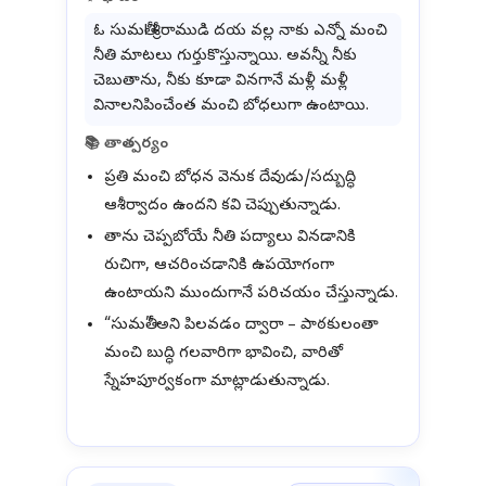
ఓ సుమతీ! శ్రీరాముడి దయ వల్ల నాకు ఎన్నో మంచి
నీతి మాటలు గుర్తుకొస్తున్నాయి. అవన్నీ నీకు
చెబుతాను, నీకు కూడా వినగానే మళ్లీ మళ్లీ
వినాలనిపించేంత మంచి బోధలుగా ఉంటాయి.
📚 తాత్పర్యం
ప్రతి మంచి బోధన వెనుక దేవుడు/సద్బుద్ధి
ఆశీర్వాదం ఉందని కవి చెప్పుతున్నాడు.
తాను చెప్పబోయే నీతి పద్యాలు వినడానికి
రుచిగా, ఆచరించడానికి ఉపయోగంగా
ఉంటాయని ముందుగానే పరిచయం చేస్తున్నాడు.
“సుమతీ” అని పిలవడం ద్వారా – పాఠకులంతా
మంచి బుద్ధి గలవారిగా భావించి, వారితో
స్నేహపూర్వకంగా మాట్లాడుతున్నాడు.