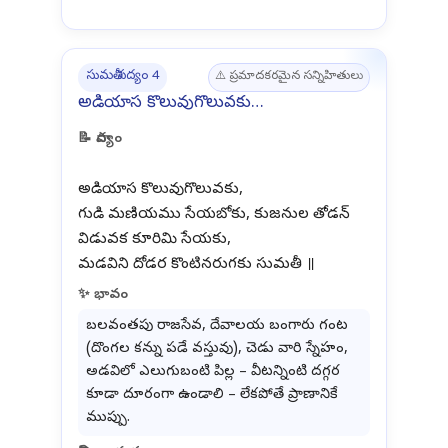
సుమతీ పద్యం 4
⚠️ ప్రమాదకరమైన సన్నిహితులు
అడియాస కొలువుగొలువకు…
📝 పాద్యం
అడియాస కొలువుగొలువకు,
గుడి మణియము సేయబోకు, కుజనుల తోడన్
విడువక కూరిమి సేయకు,
✨ భావం
బలవంతపు రాజసేవ, దేవాలయ బంగారు గంట
(దొంగల కన్ను పడే వస్తువు), చెడు వారి స్నేహం,
అడవిలో ఎలుగుబంటి పిల్ల – వీటన్నింటి దగ్గర
కూడా దూరంగా ఉండాలి – లేకపోతే ప్రాణానికే
ముప్పు.