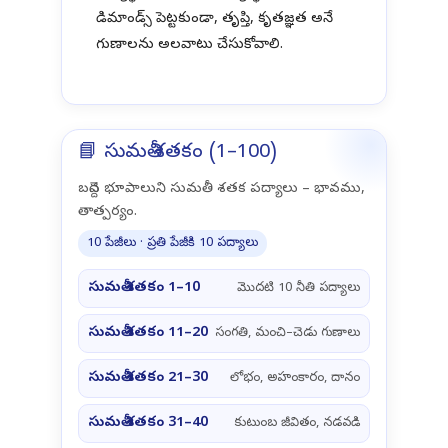
డిమాండ్స్ పెట్టకుండా, తృప్తి, కృతజ్ఞత అనే
గుణాలను అలవాటు చేసుకోవాలి.
📘 సుమతీ శతకం (1–100)
బద్దెన భూపాలుని సుమతీ శతక పద్యాలు – భావము,
తాత్పర్యం.
10 పేజీలు · ప్రతి పేజీకి 10 పద్యాలు
సుమతీ శతకం 1–10
మొదటి 10 నీతి పద్యాలు
సుమతీ శతకం 11–20
సంగతి, మంచి–చెడు గుణాలు
సుమతీ శతకం 21–30
లోభం, అహంకారం, దానం
సుమతీ శతకం 31–40
కుటుంబ జీవితం, నడవడి