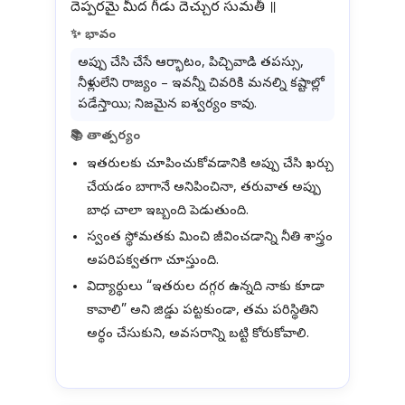
✨ భావం
అప్పు చేసి చేసే ఆర్భాటం, పిచ్చివాడి తపస్సు,
నీళ్లులేని రాజ్యం – ఇవన్నీ చివరికి మనల్ని కష్టాల్లో
పడేస్తాయి; నిజమైన ఐశ్వర్యం కావు.
📚 తాత్పర్యం
ఇతరులకు చూపించుకోవడానికి అప్పు చేసి ఖర్చు
చేయడం బాగానే అనిపించినా, తరువాత అప్పు
బాధ చాలా ఇబ్బంది పెడుతుంది.
స్వంత స్థోమతకు మించి జీవించడాన్ని నీతి శాస్త్రం
అపరిపక్వతగా చూస్తుంది.
విద్యార్థులు “ఇతరుల దగ్గర ఉన్నది నాకు కూడా
కావాలి” అని జిడ్డు పట్టకుండా, తమ పరిస్థితిని
అర్థం చేసుకుని, అవసరాన్ని బట్టి కోరుకోవాలి.