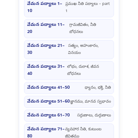
వేమన పద్యాలు 1–
ప్రముఖ నీతి పద్యాలు – part
10
1
వేమన పద్యాలు 11–
గ్రామజీవితం, నీతి
20
బోధనలు
వేమన పద్యాలు 21–
సత్యం, అహంకారం,
30
వినయం
వేమన పద్యాలు 31–
లోభం, దురాశ, జీవన
40
బోధనలు
వేమన పద్యాలు 41–50
ధ్యానం, భక్తి, నీతి
వేమన పద్యాలు 51–60
జ్ఞానము, మానవ స్వభావం
వేమన పద్యాలు 61–70
సద్గుణాలు, దుర్గుణాలు
వేమన పద్యాలు 71–
వ్యవహార నీతి, కుటుంబ
80
జీవితము