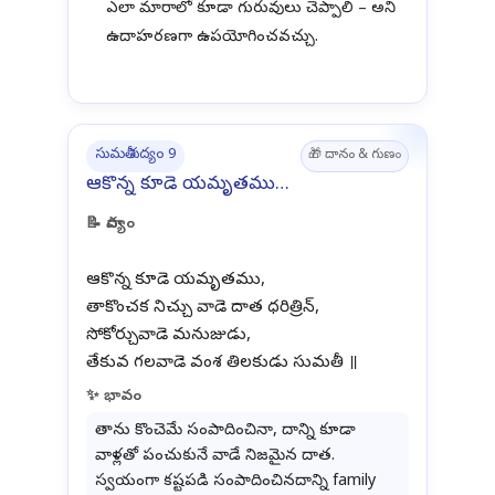
ఎలా మారాలో కూడా గురువులు చెప్పాలి – అని
ఉదాహరణగా ఉపయోగించవచ్చు.
సుమతీ పద్యం 9
🎁 దానం & గుణం
ఆకొన్న కూడె యమృతము…
📝 పాద్యం
ఆకొన్న కూడె యమృతము,
తాకొంచక నిచ్చు వాడె దాత ధరిత్రిన్,
సోకోర్చువాడె మనుజుడు,
✨ భావం
తాను కొంచెమే సంపాదించినా, దాన్ని కూడా
వాళ్లతో పంచుకునే వాడే నిజమైన దాత.
స్వయంగా కష్టపడి సంపాదించినదాన్ని family