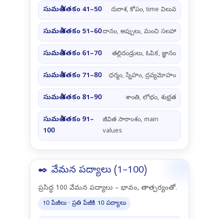
సుమతీ శతకం 41–50
దురాశ, కోపం, time విలువ
సుమతీ శతకం 51–60
దానం, అప్పులు, మంచి సలహా
సుమతీ శతకం 61–70
తల్లిదండ్రులు, ఓపిక, జ్ఞానం
సుమతీ శతకం 71–80
ధర్మం, స్నేహం, ద్రవ్యమోహం
సుమతీ శతకం 81–90
శాంతి, లోభం, శుభ్రత
సుమతీ శతకం 91–
జీవిత సారాంశం, main
100
values
✒️ వేమన పద్యాలు (1–100)
ప్రసిద్ధ 100 వేమన పద్యాలు – భావం, తాత్పర్యంతో.
10 పేజీలు · ప్రతి పేజీకి 10 పద్యాలు