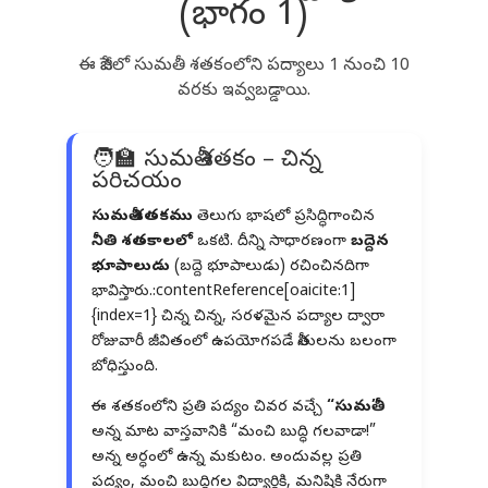
(భాగం 1)
ఈ పేజీలో సుమతీ శతకంలోని పద్యాలు 1 నుంచి 10
వరకు ఇవ్వబడ్డాయి.
🧑‍🏫 సుమతీ శతకం – చిన్న
పరిచయం
సుమతీ శతకము
తెలుగు భాషలో ప్రసిద్ధిగాంచిన
నీతి శతకాలలో
ఒకటి. దీన్ని సాధారణంగా
బద్దెన
భూపాలుడు
(బద్దె భూపాలుడు) రచించినదిగా
భావిస్తారు.:contentReference[oaicite:1]
{index=1} చిన్న చిన్న, సరళమైన పద్యాల ద్వారా
రోజువారీ జీవితంలో ఉపయోగపడే నీతులను బలంగా
బోధిస్తుంది.
ఈ శతకంలోని ప్రతి పద్యం చివర వచ్చే
“సుమతీ”
అన్న మాట వాస్తవానికి “మంచి బుద్ధి గలవాడా!”
అన్న అర్ధంలో ఉన్న మకుటం. అందువల్ల ప్రతి
పద్యం, మంచి బుద్ధిగల విద్యార్థికి, మనిషికి నేరుగా