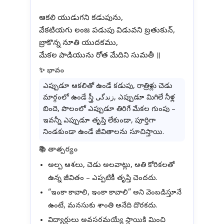
ఆకలి యుడుగని కడుపును,
వేకటియగు లంజ పడుపు విడువని బ్రతుకున్,
బ్రాకొన్న నూతి యుదకము,
✨ భావం
ఎప్పుడూ ఆకలితో ఉండే కడుపు, రాత్రిళ్లు చెడు
మార్గంలో ఉండే స్త్రీ زندگی, ఎప్పుడూ మిగిలే నీళ్ల
బిందె, పొలంలో ఎప్పుడూ తిరిగే మేకల గుంపు –
ఇవన్నీ ఎప్పుడూ తృప్తి లేకుండా, పూర్తిగా
నిండకుండా ఉండే జీవితాలను సూచిస్తాయి.
📚 తాత్పర్యం
అల్ప ఆశలు, చెడు అలవాట్లు, అతి కోరికలతో
ఉన్న జీవితం – ఎప్పటికీ తృప్తి చెందదు.
“ఇంకా కావాలి, ఇంకా కావాలి” అని వెంబడిస్తూనే
ఉంటే, మనసుకు శాంతి అనేది దొరకదు.
విద్యార్థులు అవసరమయ్యే స్థాయికి మించి