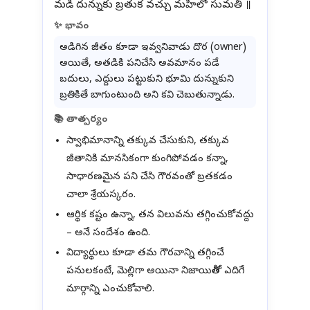
✨ భావం
అడిగిన జీతం కూడా ఇవ్వనివాడు దొర (owner)
అయితే, అతడికి పనిచేసి అవమానం పడే
బదులు, ఎద్దులు పట్టుకుని భూమి దున్నుకుని
బ్రతికితే బాగుంటుంది అని కవి చెబుతున్నాడు.
📚 తాత్పర్యం
స్వాభిమానాన్ని తక్కువ చేసుకుని, తక్కువ
జీతానికి మానసికంగా కుంగిపోవడం కన్నా,
సాధారణమైన పని చేసి గౌరవంతో బ్రతకడం
చాలా శ్రేయస్కరం.
ఆర్థిక కష్టం ఉన్నా, తన విలువను తగ్గించుకోవద్దు
– అనే సందేశం ఉంది.
విద్యార్థులు కూడా తమ గౌరవాన్ని తగ్గించే
పనులకంటే, మెల్లిగా అయినా నిజాయితీతో ఎదిగే
మార్గాన్ని ఎంచుకోవాలి.