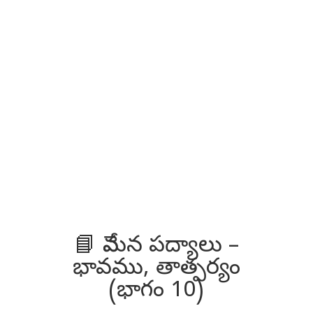
📘 వేమన పద్యాలు –
భావము, తాత్పర్యం
(భాగం 10)