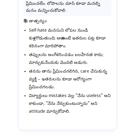
ప్రేమించలేం. లోపాలను చూసి కూడా మనల్ని
మనం మన్నించుకోవాలి.
📚 తాత్పర్యం
Self-hate మనసుని లోపల నుండి
కుళ్లగొడుతుంది; అలా ఉంటే ఇతరుల పట్ల కూడా
కఠినంగా మారిపోతాం.
తప్పులను అంగీకరించడం బలహీనత కాదు;
మార్చుకునేందుకు మొదటి అడుగు.
తనను తాను ప్రేమించగలిగిన, care చేసుకున్న
వ్యక్తి – ఇతరులను కూడా ఆరోగ్యంగా
ప్రేమించగలడు.
విద్యార్థులు mistakes వల్ల “నేను useless” అని
కాకుండా, “నేను నేర్చుకుంటున్నాను” అని
attitude మార్చుకోవాలి.