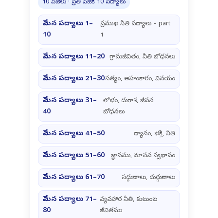
10 పేజీలు · ప్రతి పేజీకి 10 పద్యాలు
వేమన పద్యాలు 1–
ప్రముఖ నీతి పద్యాలు – part
10
1
వేమన పద్యాలు 11–20
గ్రామజీవితం, నీతి బోధనలు
వేమన పద్యాలు 21–30
సత్యం, అహంకారం, వినయం
వేమన పద్యాలు 31–
లోభం, దురాశ, జీవన
40
బోధనలు
వేమన పద్యాలు 41–50
ధ్యానం, భక్తి, నీతి
వేమన పద్యాలు 51–60
జ్ఞానము, మానవ స్వభావం
వేమన పద్యాలు 61–70
సద్గుణాలు, దుర్గుణాలు
వేమన పద్యాలు 71–
వ్యవహార నీతి, కుటుంబ
80
జీవితము