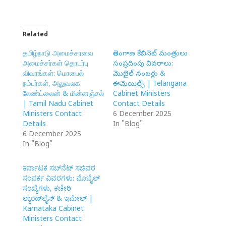
Related
தமிழ்நாடு அமைச்சரவை
తెలంగాణ కేబినెట్ మంత్రులు
அமைச்சர்கள் தொடர்பு
సంప్రదింపు వివరాలు:
விவரங்கள்: மொபைல்
మొబైల్ నంబర్లు &
நம்பர்கள், அலுவலக
ఈమెయిల్స్ | Telangana
லேண்ட்லைன் & மின்னஞ்சல்
Cabinet Ministers
| Tamil Nadu Cabinet
Contact Details
Ministers Contact
6 December 2025
Details
In "Blog"
6 December 2025
In "Blog"
ಕರ್ನಾಟಕ ಸಬ್‌ನೆಟ್ ಸಚಿವರ
ಸಂಪರ್ಕ ವಿವರಗಳು: ಮೊಬೈಲ್
ಸಂಖ್ಯೆಗಳು, ಕಚೇರಿ
ಲ್ಯಾಂಡ್‌ಲೈನ್ & ಇಮೇಲ್ |
Karnataka Cabinet
Ministers Contact