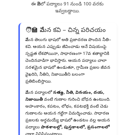
ఈ పేజీలో పద్యాలు 91 నుండి 100 వరకు
ఇవ్వబడ్డాయి.
🧑‍🏫 వేమన కవి – చిన్న పరిచయం
వేమన తెలుగు భాషలో అతి ప్రజాదరణ పొందిన నీతి–
కవి. ఆయన ఎప్పుడు జీవించాడు అనే విషయంపై
స్పష్టత లేకపోయినా, సాధారణంగా 17వ శతాబ్దానికి
చెందినవాడిగా భావిస్తారు. ఆయన పద్యాలు చాలా
సరళమైన భాషలో ఉండుతూ, గ్రామీణ ప్రజల జీవన
వైఖరిని, నీతిని, నిజాయితీని బలంగా
ప్రతిబింబిస్తాయి.
వేమన పద్యాలలో
సత్యం, నీతి, వినయం, దయ,
నిజాయితీ
వంటి గుణాల గురించి బోధన ఉంటుంది.
అహంకారం, కపటం, లోభం, కపటభక్తి వంటి చెడు
గుణాలను ఆయన గట్టిగా విమర్శించాడు. సాధారణ
ప్రజలకు అర్థమయ్యే భాషలో ఉండటం వల్ల ఆయన
పద్యాలు
పాఠశాలల్లో, పుస్తకాలలో, ప్రసంగాలలో
చాలా వినిపిస్తుంటాయి.