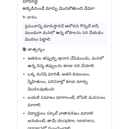
మారినట్టే
✨ భావం
ప్రపంచాన్ని మారుస్తాననే ఆలోచన గొప్పదే కానీ,
ముందుగా మనలో ఉన్న లోపాలను సరి చేయడం
మొదలు పెట్టాలి.
📚 తాత్పర్యం
ఇతరుల తప్పుల్ని apont చేసేముందు, మనలో
ఉన్న చిన్న తప్పులను కూడా సరి చేయాలి.
ఒక్క మనిషి మారితే, అతని కుటుంబం,
స్నేహితులు, పరిసరాల్లో కూడా మార్పు
మొదలవుతుంది.
బయటి సమాజం మారాలంటే, లోపలి మనసులు
మారాలి.
విద్యార్థులు స్కూల్ వాతావరణం మారాలి
అనుకుంటే, తామే discipline, neatness,
respectలో ముందుండాలి.