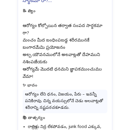
సార్థకమా రా?…
📝 పాద్యం
ఆరోగ్యం కోల్పోయిన తర్వాత సంపద సార్థకమా
రా?
మంచం మీద బంధింపబడ్డ శరీరమునకే
బంగారమేమి ప్రయోజనం
అల్ప యౌవనములోనే అలవాట్లతో దేహముని
నశింపజేయకు
ఆరోగ్యమే మొదటి ధనమని జ్ఞాపకముంచుము
✨ భావం
ఆరోగ్యం లేని ధనం, విజయం, పేరు – ఇవన్నీ
పనికిరావు. చిన్న వయస్సులోనే చెడు అలవాట్లతో
శరీరాన్ని నష్టపరచకూడదు.
📚 తాత్పర్యం
రాత్రిళ్లు నిద్ర లేకపోవడం, junk food ఎక్కువ,