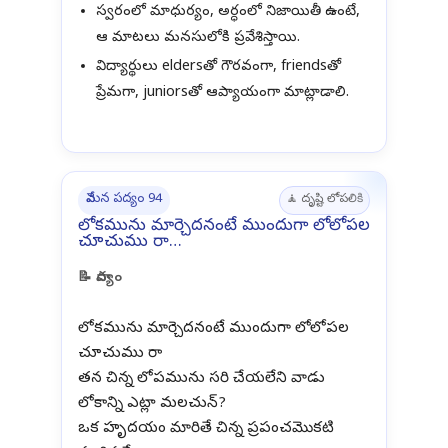
స్వరంలో మాధుర్యం, అర్ధంలో నిజాయితీ ఉంటే,
ఆ మాటలు మనసులోకి ప్రవేశిస్తాయి.
విద్యార్థులు eldersతో గౌరవంగా, friendsతో
ప్రేమగా, juniorsతో ఆప్యాయంగా మాట్లాడాలి.
వేమన పద్యం 94
🧘 దృష్టి లోపలికి
లోకమును మార్చెదనంటే ముందుగా లోలోపల
చూచుము రా…
📝 పాద్యం
లోకమును మార్చెదనంటే ముందుగా లోలోపల
చూచుము రా
తన చిన్న లోపమును సరి చేయలేని వాడు
లోకాన్ని ఎట్లా మలచున్?
ఒక హృదయం మారితే చిన్న ప్రపంచమొకటి