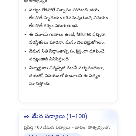
📚 తాత్పర్యం
సత్యం లేకపోతే విశ్వాసం పోతుంది; దయ
లేకపోతే హృదయం కఠినమవుతుంది; వినయం
లేకపోతే గర్వం పెరుగుతుంది.
ఈ మూడు గుణాలు ఉంటే, failures వచ్చినా,
పరిస్థితులు మారినా, మనం నిలబెట్టుకోగలం.
వేమన నీతి సిద్ధాంతాన్ని సంక్షిప్తంగా చూపించే
పద్యంలా ఇది వినిపిస్తుంది.
విద్యార్థులు చిన్నప్పటి నుంచీ సత్యవంతంగా,
దయతో, వినయంతో ఉండాలని ఈ పద్యం
సూచిస్తోంది.
✒️ వేమన పద్యాలు (1–100)
ప్రసిద్ధ 100 వేమన పద్యాలు – భావం, తాత్పర్యంతో.