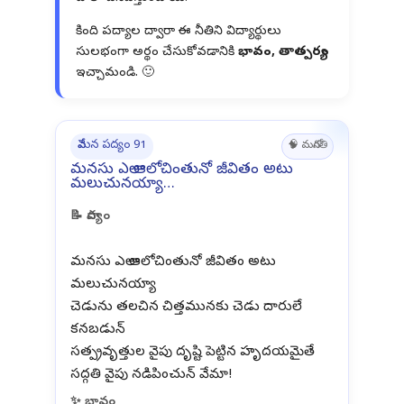
కింది పద్యాల ద్వారా ఈ నీతిని విద్యార్థులు
సులభంగా అర్థం చేసుకోవడానికి
భావం, తాత్పర్యం
ఇచ్చామండి. 🙂
వేమన పద్యం 91
🧠 మనోగతి
మనసు ఎలా ఆలోచింతునో జీవితం అటు
మలుచునయ్యా…
📝 పాద్యం
మనసు ఎలా ఆలోచింతునో జీవితం అటు
మలుచునయ్యా
చెడును తలచిన చిత్తమునకు చెడు దారులే
కనబడున్
సత్ప్రవృత్తుల వైపు దృష్టి పెట్టిన హృదయమైతే
✨ భావం