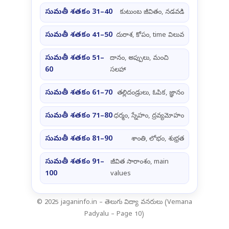
సుమతీ శతకం 31–40
కుటుంబ జీవితం, నడవడి
సుమతీ శతకం 41–50
దురాశ, కోపం, time విలువ
సుమతీ శతకం 51–
దానం, అప్పులు, మంచి
60
సలహా
సుమతీ శతకం 61–70
తల్లిదండ్రులు, ఓపిక, జ్ఞానం
సుమతీ శతకం 71–80
ధర్మం, స్నేహం, ద్రవ్యమోహం
సుమతీ శతకం 81–90
శాంతి, లోభం, శుభ్రత
సుమతీ శతకం 91–
జీవిత సారాంశం, main
100
values
© 2025 jaganinfo.in – తెలుగు విద్యా వనరులు (Vemana
Padyalu – Page 10)