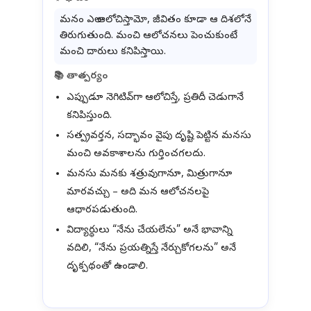
మనం ఎలా ఆలోచిస్తామో, జీవితం కూడా ఆ దిశలోనే
తిరుగుతుంది. మంచి ఆలోచనలు పెంచుకుంటే
మంచి దారులు కనిపిస్తాయి.
📚 తాత్పర్యం
ఎప్పుడూ నెగిటివ్‌గా ఆలోచిస్తే, ప్రతిదీ చెడుగానే
కనిపిస్తుంది.
సత్ప్రవర్తన, సద్భావం వైపు దృష్టి పెట్టిన మనసు
మంచి అవకాశాలను గుర్తించగలదు.
మనసు మనకు శత్రువుగానూ, మిత్రుగానూ
మారవచ్చు – అది మన ఆలోచనలపై
ఆధారపడుతుంది.
విద్యార్థులు “నేను చేయలేను” అనే భావాన్ని
వదిలి, “నేను ప్రయత్నిస్తే నేర్చుకోగలను” అనే
దృక్పథంతో ఉండాలి.