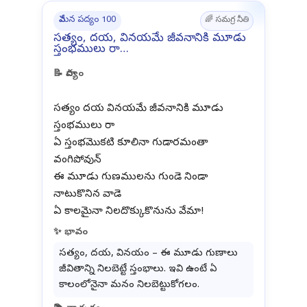
వేమన పద్యం 100
🌈 సమగ్ర నీతి
సత్యం, దయ, వినయమే జీవనానికి మూడు
స్తంభములు రా…
📝 పాద్యం
సత్యం దయ వినయమే జీవనానికి మూడు
స్తంభములు రా
ఏ స్తంభమొకటి కూలినా గుడారమంతా
వంగిపోవున్
ఈ మూడు గుణములను గుండె నిండా
నాటుకొనిన వాడె
✨ భావం
సత్యం, దయ, వినయం – ఈ మూడు గుణాలు
జీవితాన్ని నిలబెట్టే స్తంభాలు. ఇవి ఉంటే ఏ
కాలంలోనైనా మనం నిలబెట్టుకోగలం.