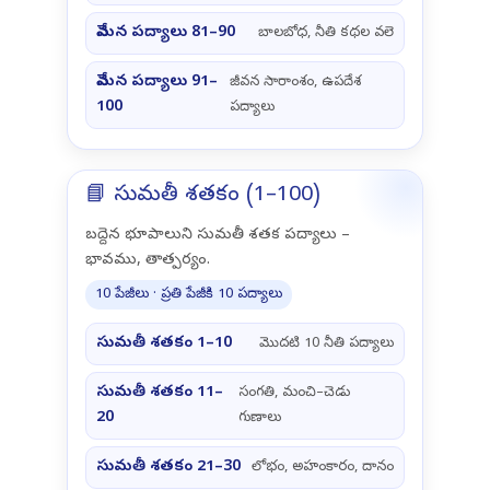
వేమన పద్యాలు 81–90
బాలబోధ, నీతి కథల వలె
వేమన పద్యాలు 91–
జీవన సారాంశం, ఉపదేశ
100
పద్యాలు
📘 సుమతీ శతకం (1–100)
బద్దెన భూపాలుని సుమతీ శతక పద్యాలు –
భావము, తాత్పర్యం.
10 పేజీలు · ప్రతి పేజీకి 10 పద్యాలు
సుమతీ శతకం 1–10
మొదటి 10 నీతి పద్యాలు
సుమతీ శతకం 11–
సంగతి, మంచి–చెడు
20
గుణాలు
సుమతీ శతకం 21–30
లోభం, అహంకారం, దానం