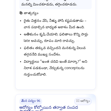
మనల్ని మించకూడదు, తగ్గించకూడదు.
📚 తాత్పర్యం
రైతు విత్తనం వేసి, నీళ్ళు పోసి కష్టపడతాడు –
వాన పడాల్సిన బాధ్యత ఆకాశం మీద ఉంది.
అలాగే మనం కృషి చేయాలి; ఫలితాలు కొన్ని సార్లు
late అవచ్చు, రూపం మారి రావచ్చు.
ఫలితం తక్కువ వచ్చిందని మనకున్న విలువ
తగ్గదనేది ముఖ్య సందేశం.
విద్యార్థులు “ఇంత చదివి ఇంతే మార్కా?” అని
నిరాశ పడకుండా, నేర్చుకున్న conceptలను
గుర్తుంచుకోవాలి.
వేమన పద్యం 96
🧑‍⚕️ ఆరోగ్యం
ఆరోగ్యం కోల్పోయిన తర్వాత సంపద