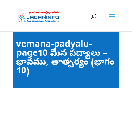
vemana-padyalu-
page10 వేమన పద్యాలు –
భావము, తాత్పర్యం (భాగం
10)