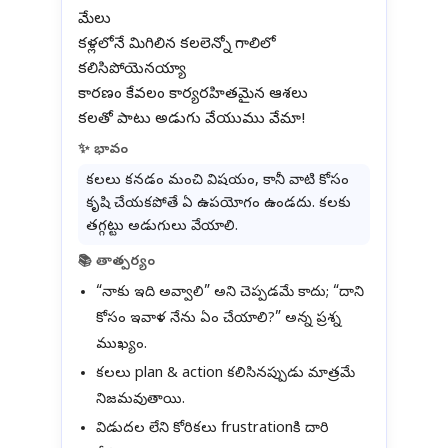
మేలు
కళ్లలోనే మిగిలిన కలలెన్నో గాలిలో
కలిసిపోయెనయ్యా
కారణం కేవలం కార్యరహితమైన ఆశలు
✨ భావం
కలలు కనడం మంచి విషయం, కానీ వాటి కోసం
కృషి చేయకపోతే ఏ ఉపయోగం ఉండదు. కలకు
తగ్గట్టు అడుగులు వేయాలి.
📚 తాత్పర్యం
“నాకు ఇది అవ్వాలి” అని చెప్పడమే కాదు; “దాని
కోసం ఇవాళ నేను ఏం చేయాలి?” అన్న ప్రశ్న
ముఖ్యం.
కలలు plan & action కలిసినప్పుడు మాత్రమే
నిజమవుతాయి.
విడుదల లేని కోరికలు frustrationకి దారి