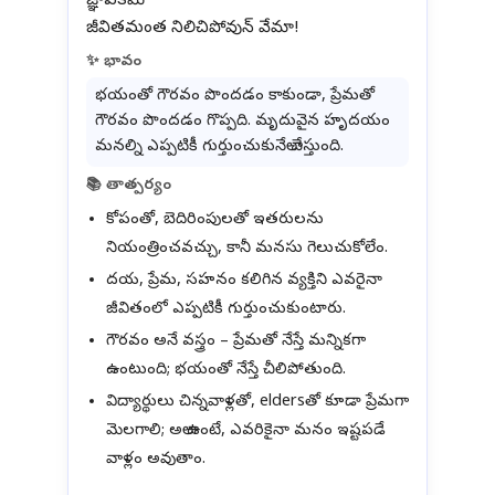
జ్ఞాపకమే
✨ భావం
భయంతో గౌరవం పొందడం కాకుండా, ప్రేమతో
గౌరవం పొందడం గొప్పది. మృదువైన హృదయం
మనల్ని ఎప్పటికీ గుర్తుంచుకునేలా చేస్తుంది.
📚 తాత్పర్యం
కోపంతో, బెదిరింపులతో ఇతరులను
నియంత్రించవచ్చు, కానీ మనసు గెలుచుకోలేం.
దయ, ప్రేమ, సహనం కలిగిన వ్యక్తిని ఎవరైనా
జీవితంలో ఎప్పటికీ గుర్తుంచుకుంటారు.
గౌరవం అనే వస్త్రం – ప్రేమతో నేస్తే మన్నికగా
ఉంటుంది; భయంతో నేస్తే చీలిపోతుంది.
విద్యార్థులు చిన్నవాళ్లతో, eldersతో కూడా ప్రేమగా
మెలగాలి; అలా ఉంటే, ఎవరికైనా మనం ఇష్టపడే
వాళ్లం అవుతాం.