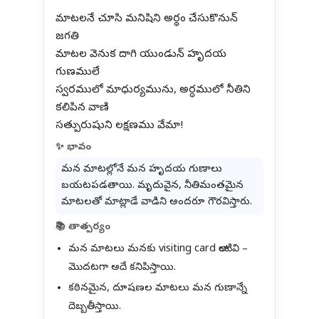
మాటలనే చూసి మనిషిని అర్థం చేసుకొనున్
జగతి
మాటల వెనుక దాగి యుండున్ హృదయ
గుణములే
స్వరములో మాధుర్యమును, అర్ధములో నీతిని
కలిపిన వాణి
✨ భావం
మన మాటల్లోనే మన హృదయ గుణాలు
బయటపడతాయి. మృదువైన, నీతిమంతమైన
మాటలతో మాట్లాడే వాడిని అందరూ గౌరవిస్తారు.
📚 తాత్పర్యం
మన మాటలు మనకు visiting card లాంటివి –
మొదటగా అదే కనిపిస్తాయి.
కఠినమైన, దూషణల మాటలు మన గుణాన్నే
దెబ్బతీస్తాయి.