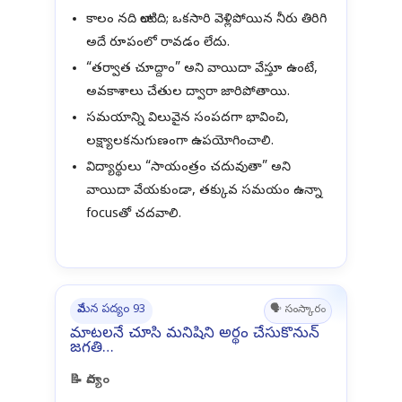
కాలం నది లాంటిది; ఒకసారి వెళ్లిపోయిన నీరు తిరిగి
అదే రూపంలో రావడం లేదు.
“తర్వాత చూద్దాం” అని వాయిదా వేస్తూ ఉంటే,
అవకాశాలు చేతుల ద్వారా జారిపోతాయి.
సమయాన్ని విలువైన సంపదగా భావించి,
లక్ష్యాలకనుగుణంగా ఉపయోగించాలి.
విద్యార్థులు “సాయంత్రం చదువుతా” అని
వాయిదా వేయకుండా, తక్కువ సమయం ఉన్నా
focusతో చదవాలి.
వేమన పద్యం 93
🗣️ సంస్కారం
మాటలనే చూసి మనిషిని అర్థం చేసుకొనున్
జగతి…
📝 పాద్యం