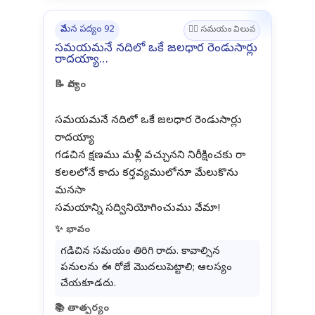
వేమన పద్యం 92
🧑‍⚖️ సమయం విలువ
సమయమనే నదిలో ఒకే జలధార రెండుసార్లు
రాదయ్యా…
📝 పాద్యం
సమయమనే నదిలో ఒకే జలధార రెండుసార్లు
రాదయ్యా
గడచిన క్షణము మళ్లీ వచ్చునని నిరీక్షించకు రా
కలలలోనే కాదు కర్తవ్యములోనూ మేలుకొను
మనసా
✨ భావం
గడిచిన సమయం తిరిగి రాదు. కావాల్సిన
పనులను ఈ రోజే మొదలుపెట్టాలి; ఆలస్యం
చేయకూడదు.
📚 తాత్పర్యం