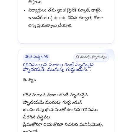
తీస్తాయి.
విద్యార్థులు తమ goal (సైనిక్ స్కూల్, డాక్టర్,
ఇంజనీర్ etc.) decide చేసిన తర్వాత, రోజూ
చిన్న ప్రయత్నాలు చేయాలి.
వేమన పద్యం 98
💞 మనసు మృదుత్వం
కఠినమయిన మాటల కంటే మృదువైన
హృదయమే మునుపు గుర్తుండున్…
📝 పాద్యం
కఠినమయిన మాటలకంటే మృదువైన
హృదయమే మునుపు గుర్తుండున్
బలవంతపు భయముతో పొందిన గౌరవము
చీరగిన వస్త్రము
ప్రేమతోనూ దయతోనూ నడచిన మనిషియొక్క