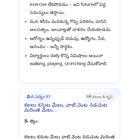
exercise లేకపోవడం – ఇవి futureలో పెద్ద
సమస్యలు తెస్తాయి.
మన శరీరం మనకున్న గొప్ప పరికరం; దానిని
అలసత్వం, అలవాట్లతో నాశనం చేయకూడదు.
ఆరోగ్యం ఉన్నప్పుడే చదువు, ఉద్యోగం, సేవ,
ఆనందం – అన్నీ సార్థకం.
విద్యార్థులు daily కొన్ని నిమిషాలు అయినా
walking, playing, stretching చేసుకోవాలి.
వేమన పద్యం 97
🗺️ కలలు & కృషి
కలలు కనుట మేలు, వాటి వెంట నడచుట
మరింత మేలు…
📝 పాద్యం
కలలు కనుట మేలు వాటి వెంట నడచుట మరింత