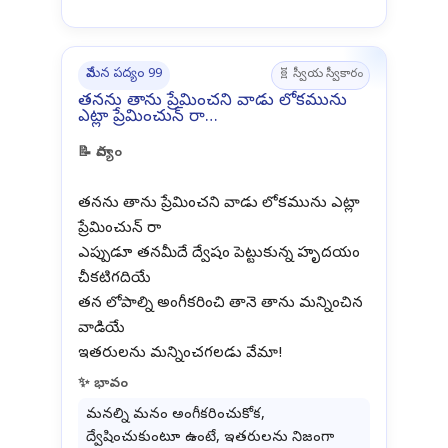
వేమన పద్యం 99
🧬 స్వీయ స్వీకారం
తనను తాను ప్రేమించని వాడు లోకమును
ఎట్లా ప్రేమించున్ రా…
📝 పాద్యం
తనను తాను ప్రేమించని వాడు లోకమును ఎట్లా
ప్రేమించున్ రా
ఎప్పుడూ తనమీదే ద్వేషం పెట్టుకున్న హృదయం
చీకటిగదియే
తన లోపాల్ని అంగీకరించి తానె తాను మన్నించిన
వాడియే
✨ భావం
మనల్ని మనం అంగీకరించుకోక,
ద్వేషించుకుంటూ ఉంటే, ఇతరులను నిజంగా