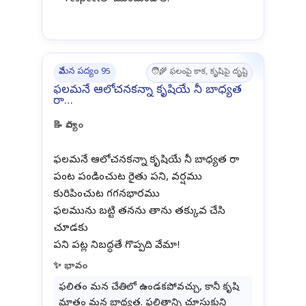
వేమన పద్యం 95
🧑‍🌾 ఫలంపై కాక, కృషిపై దృష్టి
ఫలమనే ఆలోచనకన్నా కృషియే నీ బాధ్యత
రా…
📝 పాద్యం
ఫలమనే ఆలోచనకన్నా కృషియే నీ బాధ్యత రా
పంట పండించుట రైతు పని, వర్షము
కురిపించుట గగనభారము
ఫలమును బట్టి తనను తాను తక్కువ చేసి
చూడకు
✨ భావం
ఫలితం మన చేతిలో ఉండకపోవచ్చు, కానీ కృషి
మాత్రం మన బాధ్యత. ఫలితాన్ని చూసుకుని